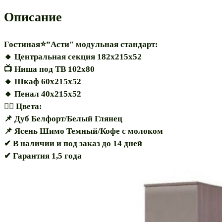
Описание
Гостиная⭐”Асти″ модульная стандарт:
🔸️ Центральная секция 182х215х52
📺 Ниша под ТВ 102х80
🔸️ Шкаф 60х215х52
🔸️ Пенал 40х215х52
🏳️‍🌈 Цвета:
📌 Дуб Белфорт/Белый Глянец
📌 Ясень Шимо Темный/Кофе с молоком
✔ В наличии и под заказ до 14 дней
✔ Гарантия 1,5 года