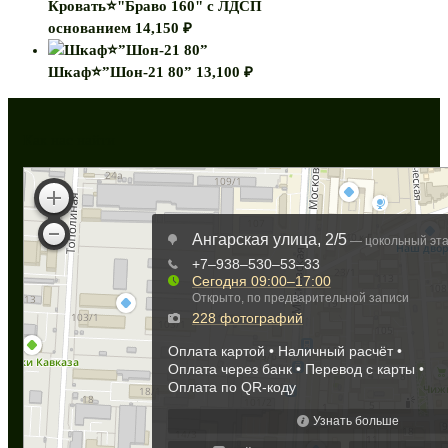
Кровать⭐"Браво 160" с ЛДСП
основанием
14,150
₽
Шкаф⭐”Шон-21 80”
13,100
₽
Как нас найти