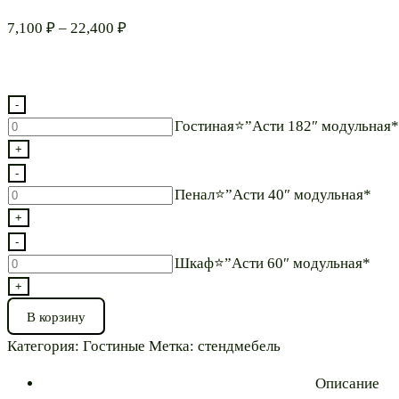
Диапазон
7,100
₽
–
22,400
₽
цен:
7,100 ₽
–
-
22,400 ₽
Количество
Гостиная⭐”Асти 182″ модульная*
товара
+
Гостиная⭐”Асти
-
182″
Количество
Пенал⭐”Асти 40″ модульная*
модульная*
товара
+
Пенал⭐”Асти
-
40″
Количество
Шкаф⭐”Асти 60″ модульная*
модульная*
товара
+
Шкаф⭐”Асти
В корзину
60″
Категория:
Гостиные
Метка:
стендмебель
модульная*
Описание