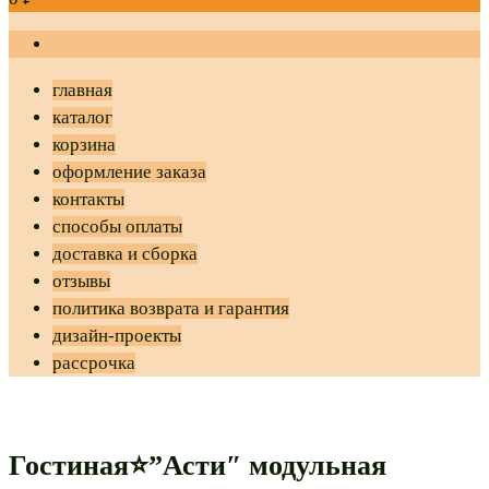
главная
каталог
корзина
оформление заказа
контакты
способы оплаты
доставка и сборка
отзывы
политика возврата и гарантия
дизайн-проекты
рассрочка
Гостиная⭐”Асти″ модульная