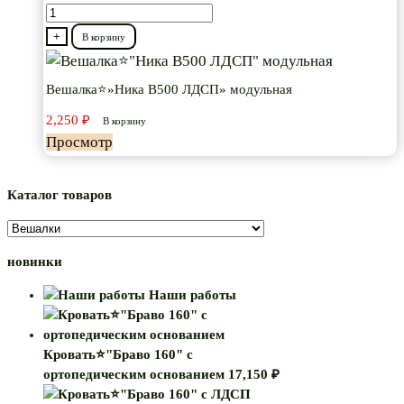
Количество
товара
+
В корзину
Вешалка⭐"Ника
В500
Вешалка⭐»Ника В500 ЛДСП» модульная
ЛДСП"
2,250
₽
В корзину
модульная
Просмотр
Каталог товаров
новинки
Наши работы
Кровать⭐"Браво 160" с
ортопедическим основанием
17,150
₽