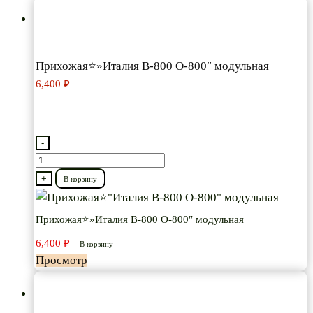
Прихожая⭐»Италия В-800 О-800″ модульная
6,400
₽
-
Количество
товара
+
В корзину
Прихожая⭐"Италия
В-800
Прихожая⭐»Италия В-800 О-800″ модульная
О-800"
6,400
₽
В корзину
модульная
Просмотр