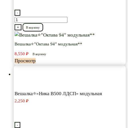
-
Количество
товара
+
В корзину
Вешалка⭐”Октава
94”
Вешалка⭐”Октава 94” модульная**
модульная**
8,550
₽
В корзину
Просмотр
Вешалка⭐»Ника В500 ЛДСП» модульная
2,250
₽
-