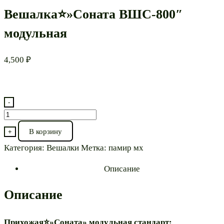
Вешалка⭐»Соната ВШС-800″
модульная
4,500
₽
-
Количество
товара
В корзину
+
Вешалка⭐"Соната
Категория:
Вешалки
Метка:
памир мх
ВШС-800"
модульная
Описание
Описание
Прихожая⭐»Соната» модульная стандарт: