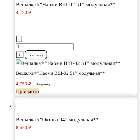
Вешалка⭐”Наоми ВШ-02 51” модульная**
4,750
₽
-
Количество
товара
+
В корзину
Вешалка⭐”Наоми
ВШ-02
Вешалка⭐”Наоми ВШ-02 51” модульная**
51”
4,750
₽
В корзину
модульная**
Просмотр
Вешалка⭐”Октава 94” модульная**
8,550
₽