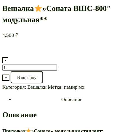
Вешалка
»Соната ВШС-800″
модульная**
4,500
₽
-
Количество
товара
В корзину
+
Вешалка
Категория:
Вешалки
Метка:
памир мх
"Соната
Описание
ВШС-800"
модульная**
Описание
Прихожая
»Соната» модульная стандарт: