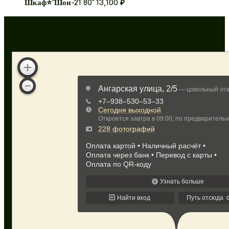
Шкаф⭐”Шон-21 80”
13,100
₽
Как нас найти