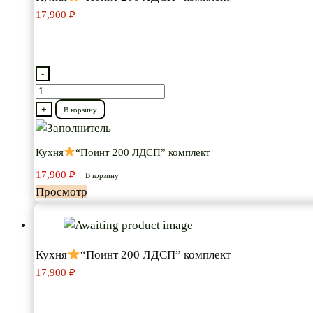
17,900
₽
-
Количество
товара
+
В корзину
Кухня
Кухня
“Поинт 200 ЛДСП” комплект
“Поинт
17,900
₽
200
В корзину
Просмотр
ЛДСП”
комплект
Кухня
“Поинт 200 ЛДСП” комплект
17,900
₽