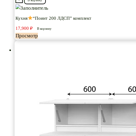
Кухня
Кухня
“Поинт 200 ЛДСП” комплект
“Поинт
17,900
₽
200
В корзину
Просмотр
ЛДСП”
комплект