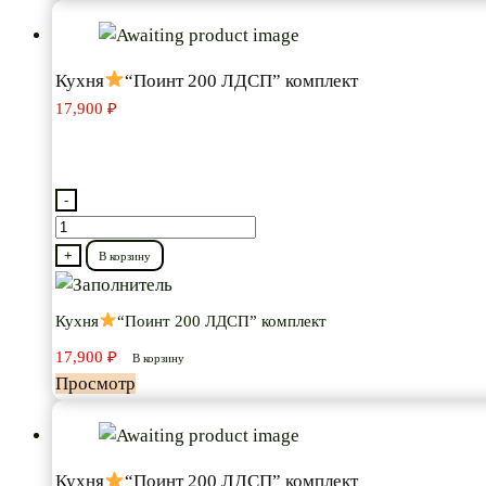
комплект
Кухня
“Поинт 200 ЛДСП” комплект
17,900
₽
-
Количество
товара
+
В корзину
Кухня
Кухня
“Поинт 200 ЛДСП” комплект
“Поинт
17,900
₽
200
В корзину
Просмотр
ЛДСП”
комплект
Кухня
“Поинт 200 ЛДСП” комплект