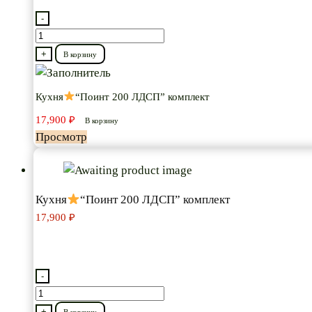
-
Количество
товара
+
В корзину
Кухня
Кухня
“Поинт 200 ЛДСП” комплект
“Поинт
17,900
₽
200
В корзину
Просмотр
ЛДСП”
комплект
Кухня
“Поинт 200 ЛДСП” комплект
17,900
₽
-
Количество
товара
+
В корзину