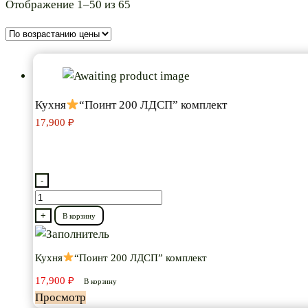
Цены:
Отображение 1–50 из 65
по
возрастанию
Кухня
“Поинт 200 ЛДСП” комплект
17,900
₽
-
Количество
товара
+
В корзину
Кухня
Кухня
“Поинт 200 ЛДСП” комплект
“Поинт
17,900
₽
200
В корзину
Просмотр
ЛДСП”