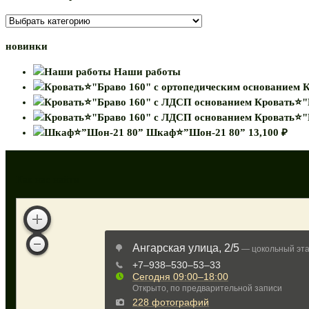
новинки
Наши работы
К
Кровать⭐"
Кровать⭐"
Шкаф⭐”Шон-21 80”
13,100
₽
Как нас найти