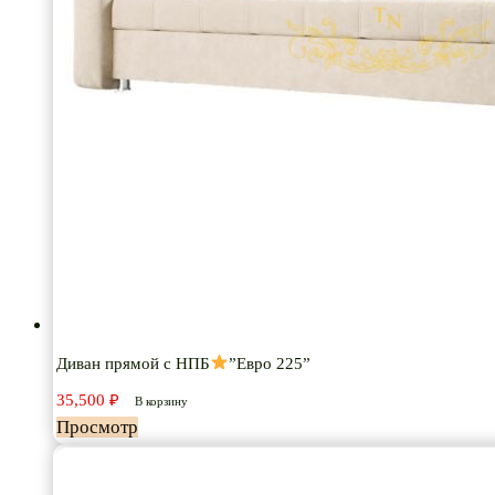
Диван прямой с НПБ
”Евро 225”
35,500
₽
В корзину
Просмотр