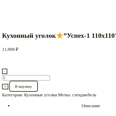
Кухонный уголок
”Успех-1 110х110
11,900
₽
-
Количество
товара
В корзину
+
Кухонный
Категория:
Кухонные уголки
Метка:
стендмебель
уголок
Описание
”Успех-1