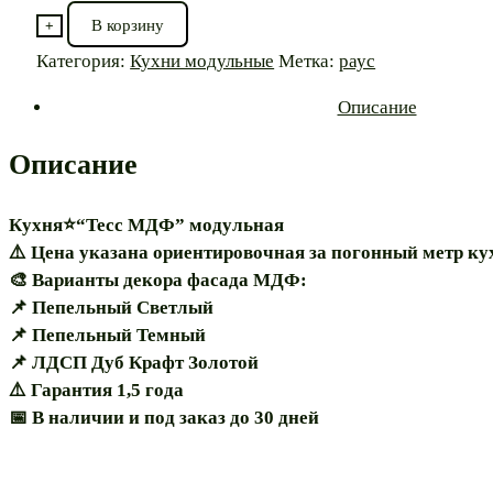
В корзину
+
Категория:
Кухни модульные
Метка:
раус
Описание
Описание
Кухня⭐“Тесс МДФ” модульная
⚠️ Цена указана ориентировочная за погонный метр ку
🎨 Варианты декора фасада МДФ:
📌 Пепельный Светлый
📌 Пепельный Темный
📌 ЛДСП Дуб Крафт Золотой
⚠️ Гарантия 1,5 года
📅 В наличии и под заказ до 30 дней