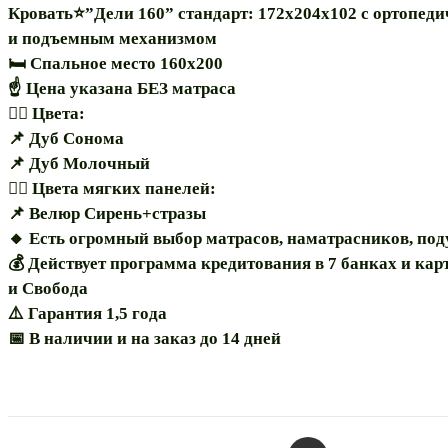
Кровать⭐”Дели 160” стандарт: 172х204х102 с ортопед
и подъемным механизмом
🛏 Спальное место 160х200
☝️ Цена указана БЕЗ матраса
🏳️‍🌈 Цвета:
📌 Дуб Сонома
📌 Дуб Молочный
🏳️‍🌈 Цвета мягких панелей:
📌 Велюр Сирень+стразы
🔸️ Есть огромный выбор матрасов, наматрасников, по
💰 Действует программа кредитования в 7 банках и ка
и Свобода
⚠️ Гарантия 1,5 года
📅 В наличии и на заказ до 14 дней