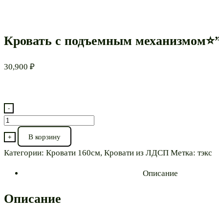
Кровать с подъемным механизмом⭐”
30,900
₽
-
Количество
товара
В корзину
+
Кровать
Категории:
Кровати 160см
,
Кровати из ЛДСП
Метка:
тэкс
с
подъемным
Описание
механизмом⭐”Дели
160”
Описание