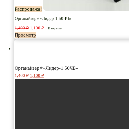
Распродажа!
Органайзер⭐»Лидер-1 50ЧЧ»
Первоначальная
Текущая
1,400
₽
1,100
₽
В корзину
цена
цена:
Просмотр
составляла
1,100 ₽.
1,400 ₽.
Органайзер⭐»Лидер-1 50ЧБ»
Первоначальная
Текущая
1,400
₽
1,100
₽
цена
цена:
составляла
1,100 ₽.
1,400 ₽.