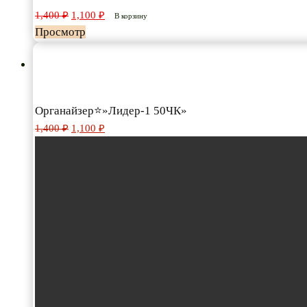
Первоначальная
Текущая
1,400
₽
1,100
₽
В корзину
цена
цена:
Просмотр
составляла
1,100 ₽.
1,400 ₽.
Органайзер⭐»Лидер-1 50ЧК»
Первоначальная
Текущая
1,400
₽
1,100
₽
цена
цена:
составляла
1,100 ₽.
1,400 ₽.