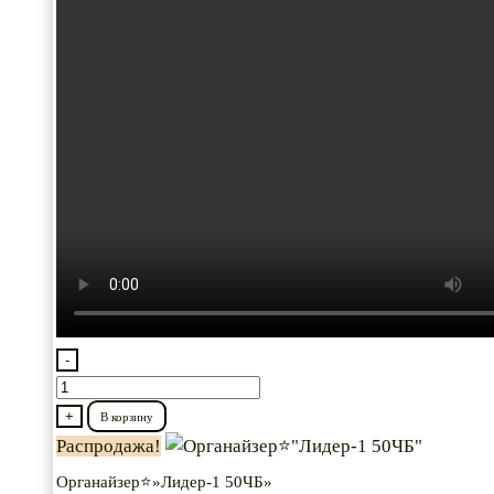
-
Количество
товара
+
В корзину
Органайзер⭐"Лидер-1
Распродажа!
50ЧБ"
Органайзер⭐»Лидер-1 50ЧБ»