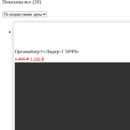
Цены:
Показаны все (20)
по
возрастанию
Органайзер⭐»Лидер-1 50ЧЧ»
Первоначальная
Текущая
1,400
₽
1,100
₽
цена
цена:
составляла
1,100 ₽.
1,400 ₽.