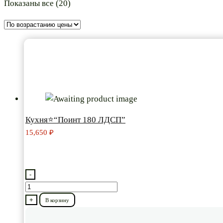
Цены:
Показаны все (20)
по
возрастанию
Кухня⭐“Поинт 180 ЛДСП”
15,650
₽
-
Количество
товара
+
В корзину
Кухня⭐“Поинт