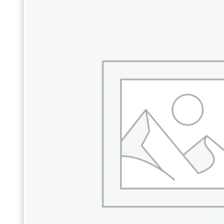
180
ЛДСП”