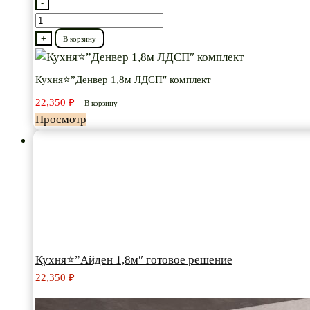
-
Количество
товара
+
В корзину
Кухня⭐”Денвер
1,8м
Кухня⭐”Денвер 1,8м ЛДСП″ комплект
ЛДСП″
22,350
₽
В корзину
комплект
Просмотр
Кухня⭐”Айден 1,8м″ готовое решение
22,350
₽