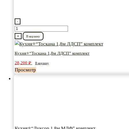
-
Количество
товара
+
В корзину
Кухня⭐“Тоскана
1,8м
Кухня⭐“Тоскана 1,8м ЛДСП” комплект
ЛДСП”
28,200
₽
В корзину
комплект
Просмотр
Кухня⭐“Луксор 1,8м МДФ” комплект