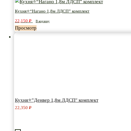
Кухня⭐“Нагано
1,8м
Кухня⭐“Нагано 1,8м ЛДСП” комплект
ЛДСП”
22,150
₽
В корзину
комплект
Просмотр
Кухня⭐”Денвер 1,8м ЛДСП″ комплект
22,350
₽