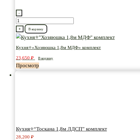
-
Количество
товара
+
В корзину
Кухня⭐"Хозяюшка
1,8м
Кухня⭐»Хозяюшка 1,8м МДФ» комплект
МДФ"
23,650
₽
В корзину
комплект
Просмотр
Кухня⭐“Тоскана 1,8м ЛДСП” комплект
28,200
₽