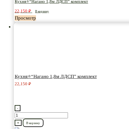
Кухня⭐“Нагано 1,8м ЛДСП” комплект
ЛДСП”
22,150
₽
В корзину
комплект
Просмотр
Кухня⭐“Нагано 1,8м ЛДСП” комплект
22,150
₽
-
Количество
товара
+
В корзину