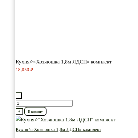
Кухня⭐»Хозяюшка 1,8м ЛДСП» комплект
18,050
₽
-
Количество
товара
+
В корзину
Кухня⭐"Хозяюшка
1,8м
Кухня⭐»Хозяюшка 1,8м ЛДСП» комплект
ЛДСП"