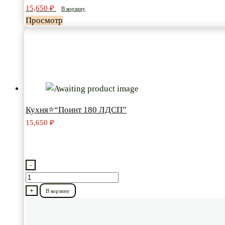
15,650
₽
В корзину
Просмотр
Кухня⭐“Поинт 180 ЛДСП”
15,650
₽
-
Количество
товара
+
В корзину
Кухня⭐“Поинт
180