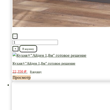
-
Количество
товара
+
В корзину
Кухня⭐”Айден
1,8м″
Кухня⭐”Айден 1,8м″ готовое решение
готовое
22,350
₽
В корзину
решение
Просмотр