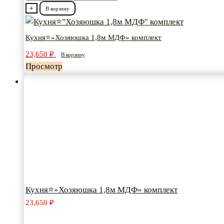
товара
+
В корзину
Кухня⭐"Хозяюшка
1,8м
Кухня⭐»Хозяюшка 1,8м МДФ» комплект
МДФ"
23,650
₽
В корзину
комплект
Просмотр
Кухня⭐»Хозяюшка 1,8м МДФ» комплект
23,650
₽