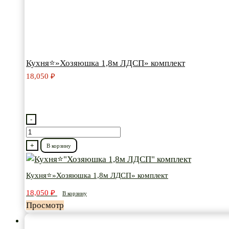
Кухня⭐»Хозяюшка 1,8м ЛДСП» комплект
18,050
₽
-
Количество
товара
+
В корзину
Кухня⭐"Хозяюшка
1,8м
Кухня⭐»Хозяюшка 1,8м ЛДСП» комплект
ЛДСП"
18,050
₽
В корзину
комплект
Просмотр