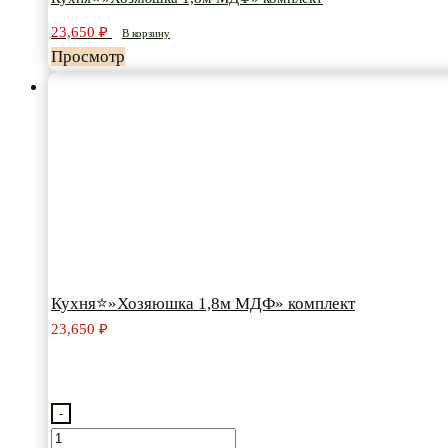
МДФ"
23,650
₽
В корзину
комплект
Просмотр
Кухня⭐»Хозяюшка 1,8м МДФ» комплект
23,650
₽
-
Количество