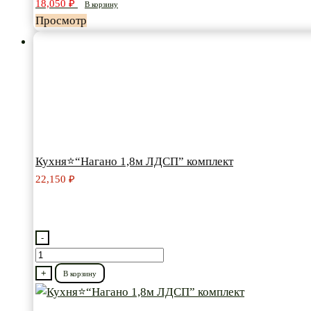
18,050
₽
В корзину
комплект
Просмотр
Кухня⭐“Нагано 1,8м ЛДСП” комплект
22,150
₽
-
Количество
товара
+
В корзину
Кухня⭐“Нагано
1,8м