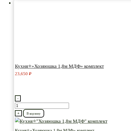
Кухня⭐»Хозяюшка 1,8м МДФ» комплект
23,650
₽
-
Количество
товара
+
В корзину
Кухня⭐"Хозяюшка
1,8м
Кухня⭐»Хозяюшка 1,8м МДФ» комплект