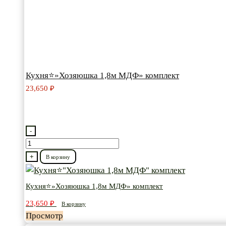
Кухня⭐»Хозяюшка 1,8м МДФ» комплект
23,650
₽
-
Количество
товара
+
В корзину
Кухня⭐"Хозяюшка
1,8м
Кухня⭐»Хозяюшка 1,8м МДФ» комплект
МДФ"
23,650
₽
В корзину
комплект
Просмотр