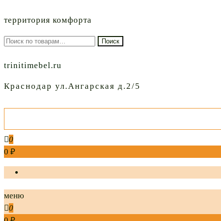
территория комфорта
Искать:
Поиск
trinitimebel.ru
Краснодар ул.Ангарская д.2/5
0
0 ₽
меню
0
0 ₽